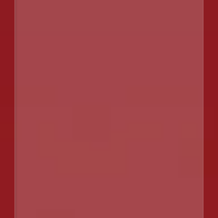
会社概要（索道事業安全報告書）
プライバシーポリシー
特定商取引に関する表記
サイト利用にあたって
HANETTA
道の駅 田園プラザ かわばんち
日本スキー場開発株式会社