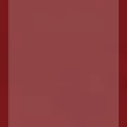
ゲレンデ
GELANDE
COURSE GUIDE
PARK GUIDE
アクティビティ
ACTIVITIES
OFF THE PISTE
FIRST TRACK CAT
SERVICE
雪山登山