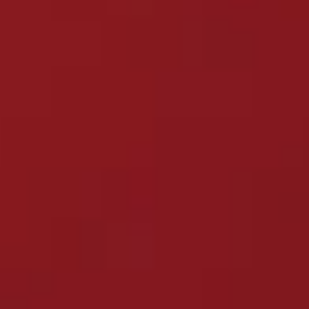
コース状況
COURSE
パーク状況
PARK
※SPECIAL PARK(特設パーク)はシーズンごとに場所が 変更になりま
す。詳しくはTOPICをご確認いただくかお問合せください。
SEE DETAIL