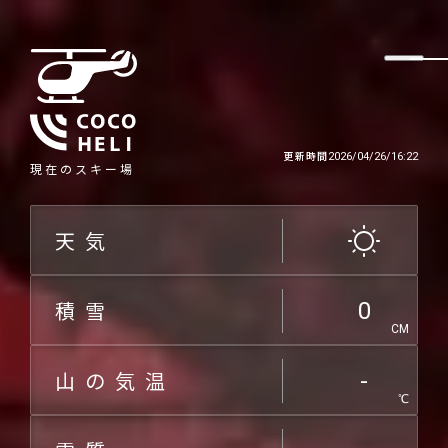
更新時間
2026/04/26/16:22
現在のスキー場
天気
積雪
0
CM
山の気温
-
℃