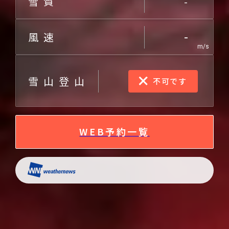
雪質
-
風速
-
m/s
雪山登山
不可です
WEB予約一覧
TOPICS