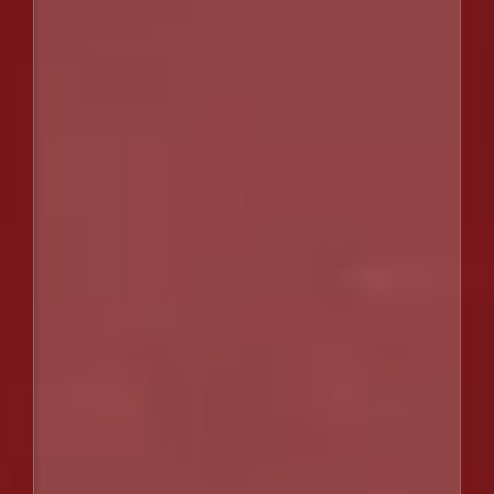
〒378-0101
群馬県利根郡川場村
川場高原 川場リゾート株式会社