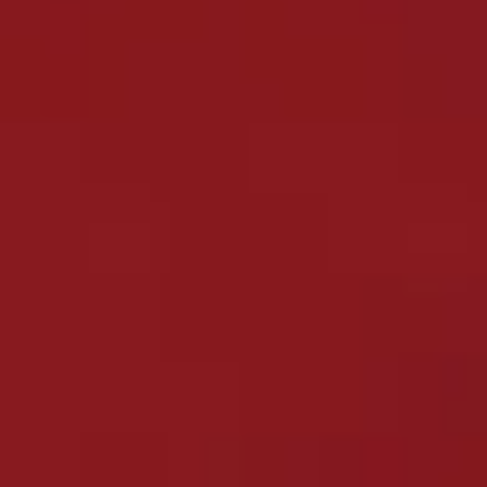
OPERATION STATUS
運行中
準備中
運休
リフト運行状況
LIFT