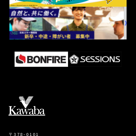
〒378-0101