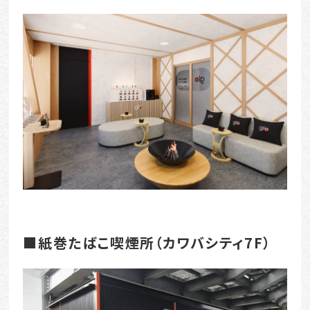
■紙巻たばこ喫煙所（カワバシティ7F）