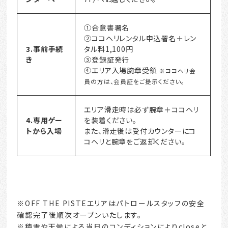
①合意書署名
②ココヘリレンタル申込署名＋レン
3.事前手続
タル料1,100円
き
③登録証発行
④エリア入場腕章受領
※ココヘリ会
員の方は、会員証をご提示ください。
エリア滑走時は必ず腕章＋ココヘリ
4.専用ゲー
を装着ください。
トから入場
また、滑走後は受付カウンターにコ
コヘリと腕章をご返却ください。
受付カウンター
※OFF THE PISTEエリアはパトロールスタッフの安全
確認完了後順次オープンいたします。
※積雪や天候による当日のコンディションによりcloseと