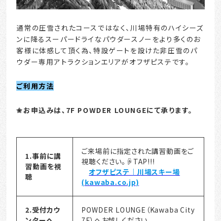
通常の圧雪されたコースではなく、川場特有のハイシーズ
ンに降るスーパードライなパウダースノーをより多くのお
客様に体感して頂く為、特設ゲートを設けた非圧雪のパ
ウダー専用アトラクションエリアがオフザピステです。
ご利用方法
✬お申込みは、7F POWDER LOUNGEにて承ります。
ご来場前に指定された講習動画をご
1.事前に講
視聴ください。☟TAP!!!
習動画を視
オフザピステ｜川場スキー場
聴
(kawaba.co.jp)
2.受付カウ
POWDER LOUNGE（Kawaba City
ンターへ
7F）へお越しください。