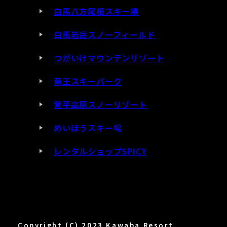
白馬八方尾根スキー場
白馬岩岳スノーフィールド
つがいけマウンテンリゾート
竜王スキーパーク
菅平高原スノーリゾート
めいほうスキー場
レンタルショップSPICY
Copyright (C) 2023 Kawaba Resort