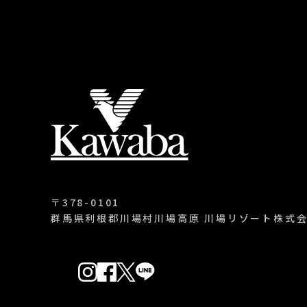
〒378-0101
群馬県利根郡川場村
川場高原 川場リゾート株式